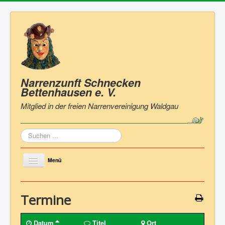
Narrenzunft Schnecken
Bettenhausen
e. V.
Mitglied in der freien Narrenvereinigung Waldgau
Suchen
...
Menü
Toggle
Navigation
Home
Termine
Zunft
Vorstand & Ausschuss
Datum
Titel
Ort