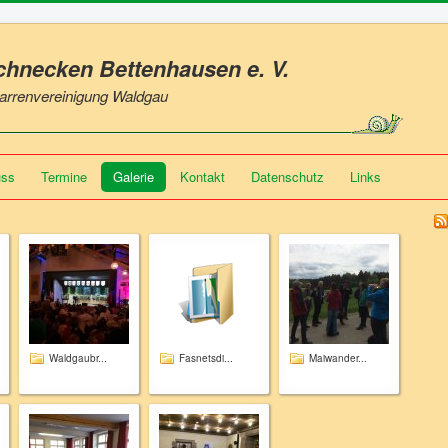
Schnecken Bettenhausen
e. V.
 Narrenvereinigung Waldgau
uss
Termine
Galerie
Kontakt
Datenschutz
Links
Waldgaubr...
Fasnetsdi...
Maiwander...