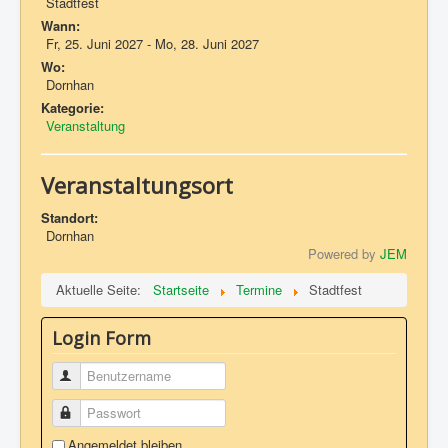
Stadtfest
Wann:
Termine
Fr, 25. Juni 2027
-
Mo, 28. Juni 2027
Galerie
Wo:
Dornhan
Kontakt
Kategorie:
Veranstaltung
Datenschutz
Links
Veranstaltungsort
Standort:
Dornhan
Powered by
JEM
Aktuelle Seite:
Startseite
Termine
Stadtfest
Login Form
Benutzername
Passwort
Angemeldet bleiben