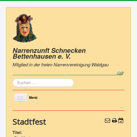
Narrenzunft Schnecken
Bettenhausen
e. V.
Mitglied in der freien Narrenvereinigung Waldgau
Suchen
...
Menü
Toggle
Navigation
Home
Stadtfest
Zunft
Titel:
Vorstand & Ausschuss