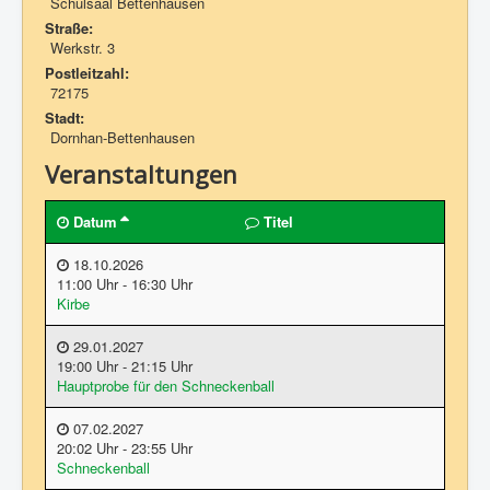
Schulsaal Bettenhausen
Straße:
Termine
Werkstr. 3
Galerie
Postleitzahl:
72175
Kontakt
Stadt:
Dornhan-Bettenhausen
Datenschutz
Veranstaltungen
Links
Datum
Titel
18.10.2026
11:00 Uhr - 16:30 Uhr
Kirbe
29.01.2027
19:00 Uhr - 21:15 Uhr
Hauptprobe für den Schneckenball
07.02.2027
20:02 Uhr - 23:55 Uhr
Schneckenball