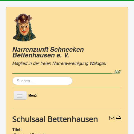
Narrenzunft Schnecken
Bettenhausen
e. V.
Mitglied in der freien Narrenvereinigung Waldgau
Suchen
...
Menü
Toggle
Navigation
Home
Schulsaal Bettenhausen
Zunft
Titel:
Vorstand & Ausschuss