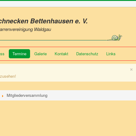
Schnecken Bettenhausen
e. V.
 Narrenvereinigung Waldgau
uss
Termine
Galerie
Kontakt
Datenschutz
Links
×
nzusehen!
Mitgliederversammlung