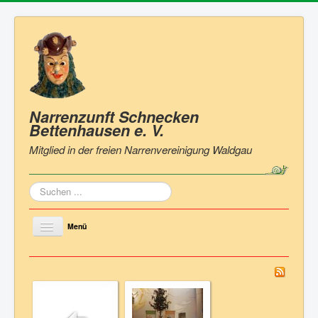
Narrenzunft Schnecken
Bettenhausen
e. V.
Mitglied in der freien Narrenvereinigung Waldgau
Suchen
...
Menü
Toggle
Navigation
Home
Zunft
Vorstand & Ausschuss